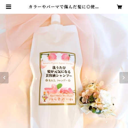
カラーやパーマで傷んだ髪に◎使う
だけで髪が元氣になる美容液シャン
プー1000ｍｌ | 髪と頭皮のクリニッ
ク美容室ばら色めがね