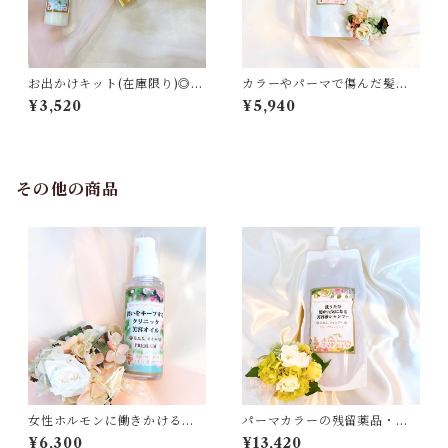
お出かけキット(在庫限り)◎洗
カラーやパーマで傷んだ髪に
うたび髪が元氣になる美容液
◎使うだけで髪が元氣になる
¥3,520
¥5,940
シャンプー＆使うたび髪の潤
美容液シャンプー400ml
いをキープする艶髪トリート
メント
その他の商品
女性ホルモンに働きかける最
パーマカラーの残留薬品・ス
高級オーガニックダマスクロ
タイリング剤を残したくない
¥6,300
¥13,420