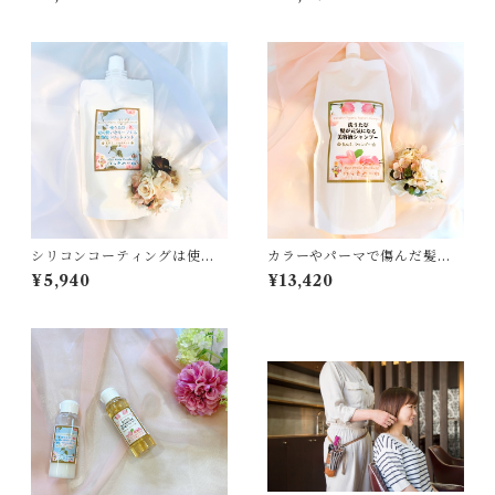
ーズオイル配合の美容液オイ
方のための頭皮ディープクレ
ル
ンジング美容液シャンプー100
0ml
シリコンコーティングは使い
カラーやパーマで傷んだ髪に
たくない！オーガニック成分8
◎使うだけで髪が元氣になる
¥5,940
¥13,420
0%●使うたび髪の潤いをキー
美容液シャンプー1000ｍｌ
プする艶髪トリートメント40
0ml